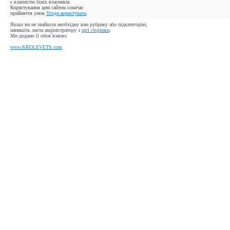
є власністю їхніх власників.
Користування цим сайтом означає
прийняття умов
Угоди користувача
.
Якщо ви не знайшли необхідну вам рубрику або підкатегорію,
напишіть листа амдіністратору з
цієї сторінки
.
Ми додамо її обов`язково
www.KROLEVETS.com