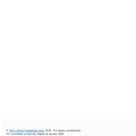
©
http://obyavy.krolevets.com/
2026. Усі права застережені.
Усі логотипи та торгові марки на цьому сайті