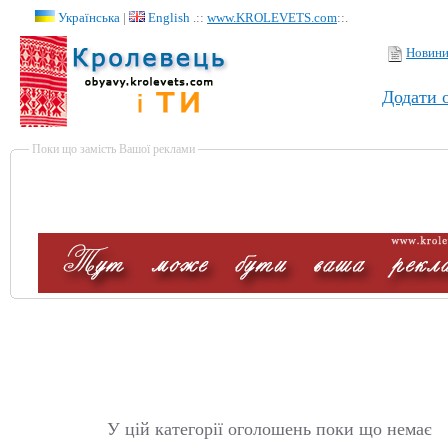
Українська
|
English
.::
www.KROLEVETS.com
::.
Новин
Додати 
Поки що замість Вашої реклами
У цій категорії оголошень поки що немає