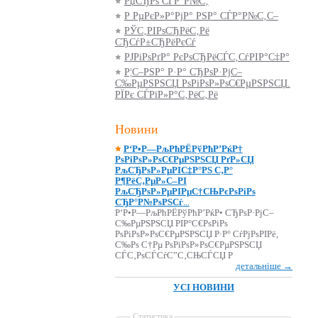
РџСЂРѕ СЃР°Р№С‚
Р РµРєР»Р°РјР° РЅР° СЃР°Р№С‚С–
РЎС‚РІРѕСЂРёС‚Рё
СЂСѓР±СЂРёРєСѓ
РЈРіРѕРґР° РєРѕСЂРёСЃС‚СѓРІР°С‡Р°
Р¦С–РЅР° Р·Р° СЂРѕР·РјС–
С‰РµРЅРЅСЏ РѕРіРѕР»РѕС€РµРЅРЅСЏ.
РЇРє СЃРїР»Р°С‚РёС‚Рё
Новини
Р‘Р•Р—РљРћРЁРўРћР’РќР†
РѕРіРѕР»РѕС€РµРЅРЅСЏ РґР»СЏ
РљСЂРѕР»РµРІС‡Р°РЅ С‚Р°
Р¶РёС‚РµР»С–РІ
РљСЂРѕР»РµРІРµС†СЊРєРѕРіРѕ
СЂР°Р№РѕРЅСѓ
...
Р‘Р•Р—РљРћРЁРўРћР’РќР• СЂРѕР·РјС–
С‰РµРЅРЅСЏ РІР°С€РѕРіРѕ
РѕРіРѕР»РѕС€РµРЅРЅСЏ Р·Р° СѓРјРѕРІРё,
С‰Рѕ С†Рµ РѕРіРѕР»РѕС€РµРЅРЅСЏ
СЃС‚РѕСЃСѓС”С‚СЊСЃСЏ Р
детальніше →
УСІ НОВИНИ
Статистика