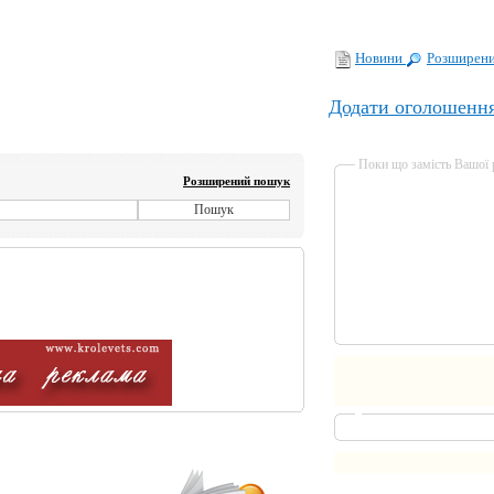
Новини
Розширен
Додати оголошенн
Поки що замість Вашої
Розширений пошук