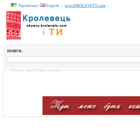
Українська
|
English
.::
www.KROLEVETS.com
::.
ПОШУК.
Поки що замість Вашої реклами