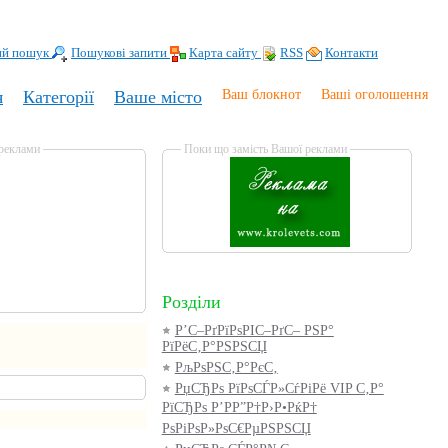
ий пошук
Пошукові запити
Карта сайту
RSS
Контакти
я
Категорії
Ваше місто
Ваш блокнот
Ваші оголошення
 реклами
Поки що замість Вашої реклами
Розділи
Р’С–РґРїРѕРІС–РґС– РЅР°
РїРёС‚Р°РЅРЅСЏ
РљРѕРЅС‚Р°РєС‚
РџСЂРѕ РїРѕСЃР»СѓРіРё VIP С‚Р°
РїСЂРѕ Р’РР”Р†Р›Р•РќР†
РѕРіРѕР»РѕС€РµРЅРЅСЏ