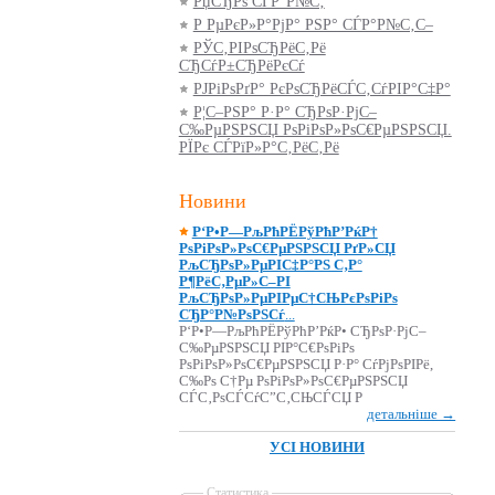
РџСЂРѕ СЃР°Р№С‚
Р РµРєР»Р°РјР° РЅР° СЃР°Р№С‚С–
РЎС‚РІРѕСЂРёС‚Рё
СЂСѓР±СЂРёРєСѓ
РЈРіРѕРґР° РєРѕСЂРёСЃС‚СѓРІР°С‡Р°
Р¦С–РЅР° Р·Р° СЂРѕР·РјС–
С‰РµРЅРЅСЏ РѕРіРѕР»РѕС€РµРЅРЅСЏ.
РЇРє СЃРїР»Р°С‚РёС‚Рё
Новини
Р‘Р•Р—РљРћРЁРўРћР’РќР†
РѕРіРѕР»РѕС€РµРЅРЅСЏ РґР»СЏ
РљСЂРѕР»РµРІС‡Р°РЅ С‚Р°
Р¶РёС‚РµР»С–РІ
РљСЂРѕР»РµРІРµС†СЊРєРѕРіРѕ
СЂР°Р№РѕРЅСѓ
...
Р‘Р•Р—РљРћРЁРўРћР’РќР• СЂРѕР·РјС–
С‰РµРЅРЅСЏ РІР°С€РѕРіРѕ
РѕРіРѕР»РѕС€РµРЅРЅСЏ Р·Р° СѓРјРѕРІРё,
С‰Рѕ С†Рµ РѕРіРѕР»РѕС€РµРЅРЅСЏ
СЃС‚РѕСЃСѓС”С‚СЊСЃСЏ Р
детальніше →
УСІ НОВИНИ
Статистика