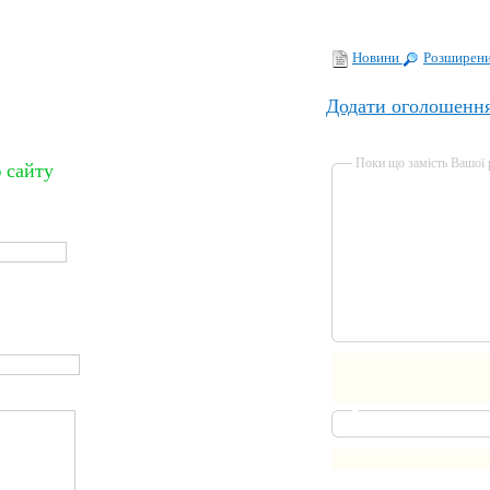
Новини
Розширен
Додати оголошенн
Поки що замість Вашої
 сайту