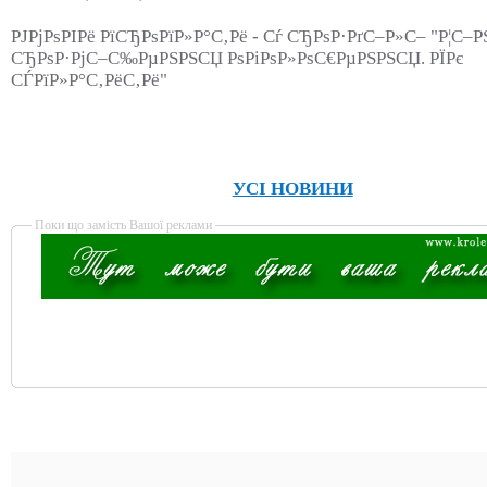
РЈРјРѕРІРё РїСЂРѕРїР»Р°С‚Рё - Сѓ СЂРѕР·РґС–Р»С– "Р¦С–Р
СЂРѕР·РјС–С‰РµРЅРЅСЏ РѕРіРѕР»РѕС€РµРЅРЅСЏ. РЇРє
СЃРїР»Р°С‚РёС‚Рё"
УСІ НОВИНИ
Поки що замість Вашої реклами