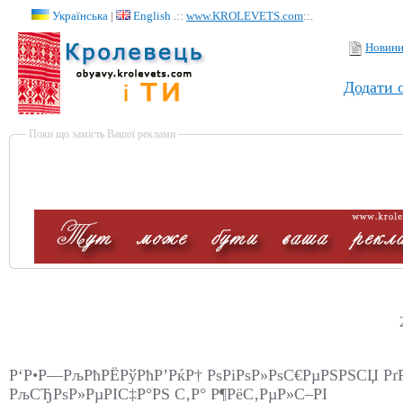
Українська
|
English
.::
www.KROLEVETS.com
::.
Новин
Додати 
Поки що замість Вашої реклами
Р‘Р•Р—РљРћРЁРўРћР’РќР† РѕРіРѕР»РѕС€РµРЅРЅСЏ Рґ
РљСЂРѕР»РµРІС‡Р°РЅ С‚Р° Р¶РёС‚РµР»С–РІ