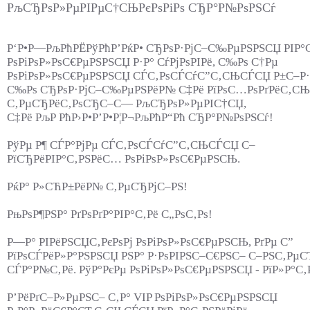
РљСЂРѕР»РµРІРµС†СЊРєРѕРіРѕ СЂР°Р№РѕРЅСѓ
Р‘Р•Р—РљРћРЁРўРћР’РќР• СЂРѕР·РјС–С‰РµРЅРЅСЏ РІР°С
РѕРіРѕР»РѕС€РµРЅРЅСЏ Р·Р° СѓРјРѕРІРё, С‰Рѕ С†Рµ
РѕРіРѕР»РѕС€РµРЅРЅСЏ СЃС‚РѕСЃСѓС”С‚СЊСЃСЏ Р±С–Р·
С‰Рѕ СЂРѕР·РјС–С‰РµРЅРёР№ С‡Рё РїРѕС…РѕРґРёС‚СЊ
С‚РµСЂРёС‚РѕСЂС–С— РљСЂРѕР»РµРІС†СЏ,
С‡Рё РљР РћР›Р•Р’Р•Р¦Р¬РљРћР“Рћ СЂР°Р№РѕРЅСѓ!
РўРµ Р¶ СЃР°РјРµ СЃС‚РѕСЃСѓС”С‚СЊСЃСЏ С–
РїСЂРёРІР°С‚РЅРёС… РѕРіРѕР»РѕС€РµРЅСЊ.
РќР° Р»СЋР±РёР№ С‚РµСЂРјС–РЅ!
РњРѕР¶РЅР° РґРѕРґР°РІР°С‚Рё С„РѕС‚Рѕ!
Р—Р° РІРёРЅСЏС‚РєРѕРј РѕРіРѕР»РѕС€РµРЅСЊ, РґРµ С”
РїРѕСЃРёР»Р°РЅРЅСЏ РЅР° Р·РѕРІРЅС–С€РЅС– С–РЅС‚Рµ
СЃР°Р№С‚Рё. РўР°РєРµ РѕРіРѕР»РѕС€РµРЅРЅСЏ - РїР»Р°С‚
Р’РёРґС–Р»РµРЅС– С‚Р° VIP РѕРіРѕР»РѕС€РµРЅРЅСЏ