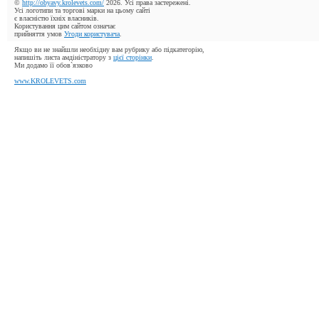
©
http://obyavy.krolevets.com/
2026. Усі права застережені.
Усі логотипи та торгові марки на цьому сайті
є власністю їхніх власників.
Користування цим сайтом означає
прийняття умов
Угоди користувача
.
Якщо ви не знайшли необхідну вам рубрику або підкатегорію,
напишіть листа амдіністратору з
цієї сторінки
.
Ми додамо її обов`язково
www.KROLEVETS.com