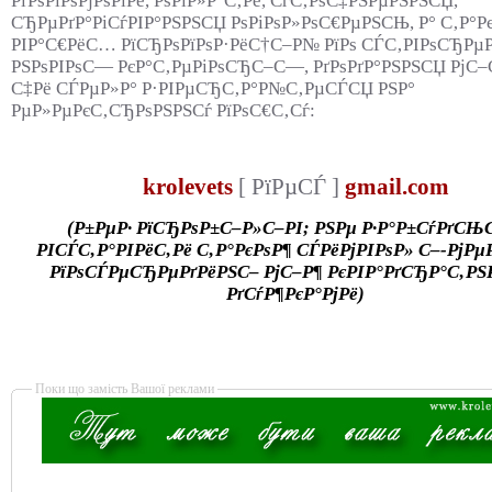
РґРѕРїРѕРјРѕРіРё, РѕРїР»Р°С‚Рё, СѓС‚РѕС‡РЅРµРЅРЅСЏ,
СЂРµРґР°РіСѓРІР°РЅРЅСЏ РѕРіРѕР»РѕС€РµРЅСЊ, Р° С‚Р°Р
РІР°С€РёС… РїСЂРѕРїРѕР·РёС†С–Р№ РїРѕ СЃС‚РІРѕСЂРµ
РЅРѕРІРѕС— РєР°С‚РµРіРѕСЂС–С—, РґРѕРґР°РЅРЅСЏ РјС–
С‡Рё СЃРµР»Р° Р·РІРµСЂС‚Р°Р№С‚РµСЃСЏ РЅР°
РµР»РµРєС‚СЂРѕРЅРЅСѓ РїРѕС€С‚Сѓ:
krolevets
[ РїРµСЃ ]
gmail.com
(Р±РµР· РїСЂРѕР±С–Р»С–РІ; РЅРµ Р·Р°Р±СѓРґСЊ
РІСЃС‚Р°РІРёС‚Рё С‚Р°РєРѕР¶ СЃРёРјРІРѕР» С–-РјР
РїРѕСЃРµСЂРµРґРёРЅС– РјС–Р¶ РєРІР°РґСЂР°С‚РЅ
РґСѓР¶РєР°РјРё)
Поки що замість Вашої реклами