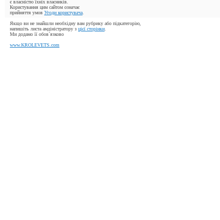
є власністю їхніх власників.
Користування цим сайтом означає
прийняття умов
Угоди користувача
.
Якщо ви не знайшли необхідну вам рубрику або підкатегорію,
напишіть листа амдіністратору з
цієї сторінки
.
Ми додамо її обов`язково
www.KROLEVETS.com