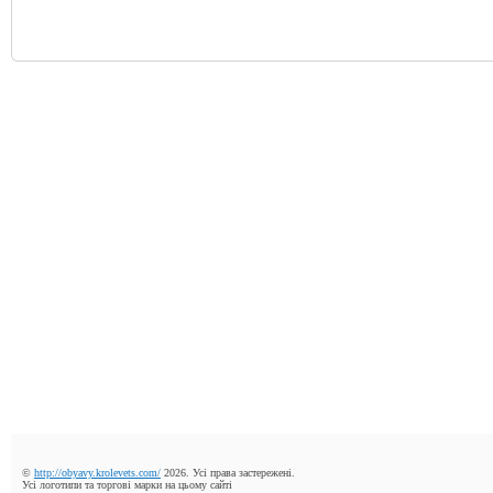
©
http://obyavy.krolevets.com/
2026. Усі права застережені.
Усі логотипи та торгові марки на цьому сайті