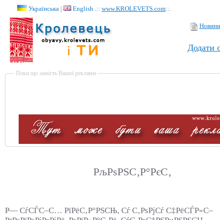
Українська
|
English
.::
www.KROLEVETS.com
::.
Новин
Додати 
Поки що замість Вашої реклами
РљРѕРЅС‚Р°РєС‚
Р— СѓСЃС–С… РїРёС‚Р°РЅСЊ, Сѓ С‚РѕРјСѓ С‡РёСЃР»С–