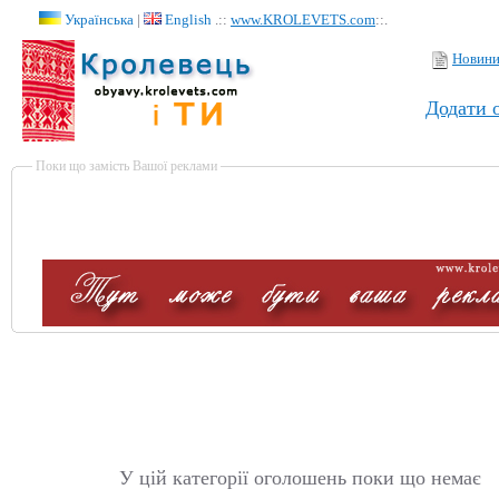
Українська
|
English
.::
www.KROLEVETS.com
::.
Новин
Додати 
Поки що замість Вашої реклами
У цій категорії оголошень поки що немає