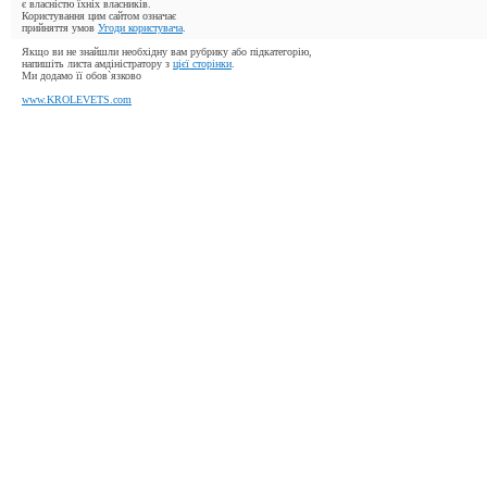
є власністю їхніх власників.
Користування цим сайтом означає
прийняття умов
Угоди користувача
.
Якщо ви не знайшли необхідну вам рубрику або підкатегорію,
напишіть листа амдіністратору з
цієї сторінки
.
Ми додамо її обов`язково
www.KROLEVETS.com