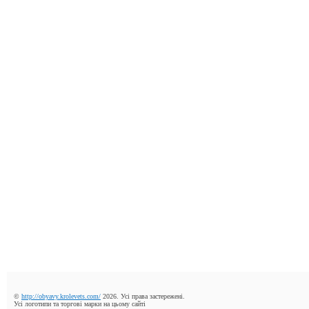
©
http://obyavy.krolevets.com/
2026. Усі права застережені.
Усі логотипи та торгові марки на цьому сайті