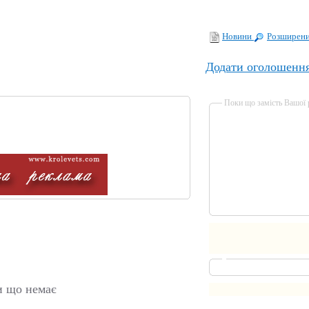
Новини
Розширен
Додати оголошенн
Поки що замість Вашої
и що немає