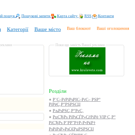
ий пошук
Пошукові запити
Карта сайту
RSS
Контакти
я
Категорії
Ваше місто
Ваш блокнот
Ваші оголошення
 реклами
Поки що замість Вашої реклами
Розділи
Р’С–РґРїРѕРІС–РґС– РЅР°
РїРёС‚Р°РЅРЅСЏ
РљРѕРЅС‚Р°РєС‚
РџСЂРѕ РїРѕСЃР»СѓРіРё VIP С‚Р°
РїСЂРѕ Р’РР”Р†Р›Р•РќР†
РѕРіРѕР»РѕС€РµРЅРЅСЏ