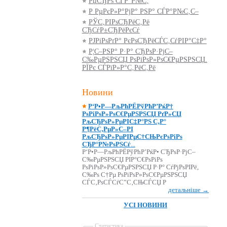
РџСЂРѕ СЃР°Р№С‚
Р РµРєР»Р°РјР° РЅР° СЃР°Р№С‚С–
РЎС‚РІРѕСЂРёС‚Рё
СЂСѓР±СЂРёРєСѓ
РЈРіРѕРґР° РєРѕСЂРёСЃС‚СѓРІР°С‡Р°
Р¦С–РЅР° Р·Р° СЂРѕР·РјС–
С‰РµРЅРЅСЏ РѕРіРѕР»РѕС€РµРЅРЅСЏ.
РЇРє СЃРїР»Р°С‚РёС‚Рё
Новини
Р‘Р•Р—РљРћРЁРўРћР’РќР†
РѕРіРѕР»РѕС€РµРЅРЅСЏ РґР»СЏ
РљСЂРѕР»РµРІС‡Р°РЅ С‚Р°
Р¶РёС‚РµР»С–РІ
РљСЂРѕР»РµРІРµС†СЊРєРѕРіРѕ
СЂР°Р№РѕРЅСѓ
...
Р‘Р•Р—РљРћРЁРўРћР’РќР• СЂРѕР·РјС–
С‰РµРЅРЅСЏ РІР°С€РѕРіРѕ
РѕРіРѕР»РѕС€РµРЅРЅСЏ Р·Р° СѓРјРѕРІРё,
С‰Рѕ С†Рµ РѕРіРѕР»РѕС€РµРЅРЅСЏ
СЃС‚РѕСЃСѓС”С‚СЊСЃСЏ Р
детальніше →
УСІ НОВИНИ
Статистика